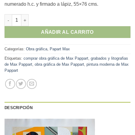
numerado h.c. y firmado a lápiz, 55×76 cms.
Max Papart - "Profils" grabado y gofrado cantidad
AÑADIR AL CARRITO
Categorías:
Obra gráfica
,
Papart Max
Etiquetas:
comprar obra gráfica de Max Pappart
,
grabados y litografias
de Max Pappart
,
obra gráfica de Max Pappart
,
pintura moderna de Max
Pappart
DESCRIPCIÓN