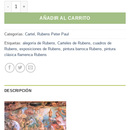
Peter Paul Rubens - "El triunfo de la Iglesia" cartel original e
AÑADIR AL CARRITO
Categorías:
Cartel
,
Rubens Peter Paul
Etiquetas:
alegoría de Rubens
,
Carteles de Rubens
,
cuadros de
Rubens
,
exposiciones de Rubens
,
pintura barroca Rubens
,
pintura
clásica flamenca Rubens
DESCRIPCIÓN