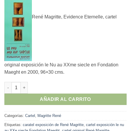
René Magritte, Evidence Eternelle, cartel
original exposición le Nu au XXme siecle en Fondation
Maeght en 2000, 96×30 cms.
René Magritte - "Evidence Eternelle" cartel original exposició
AÑADIR AL CARRITO
Categorías:
Cartel
,
Magritte René
Etiquetas:
caratel exposición de René Magritte
,
cartel exposición le nu
au XXe siecle Fondation Maeght
,
cartel original René Magritte
,