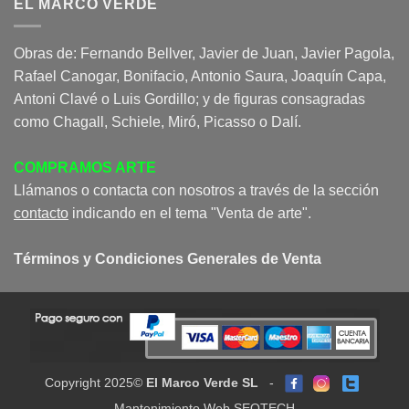
EL MARCO VERDE
Obras de: Fernando Bellver, Javier de Juan, Javier Pagola,
Rafael Canogar, Bonifacio, Antonio Saura, Joaquín Capa,
Antoni Clavé o Luis Gordillo; y de figuras consagradas
como Chagall, Schiele, Miró, Picasso o Dalí.
COMPRAMOS ARTE
Llámanos o contacta con nosotros a través de la sección
contacto
indicando en el tema "Venta de arte".
Términos y Condiciones Generales de Venta
Copyright 2025©
El Marco Verde SL
-
Mantenimiento Web SEOTECH