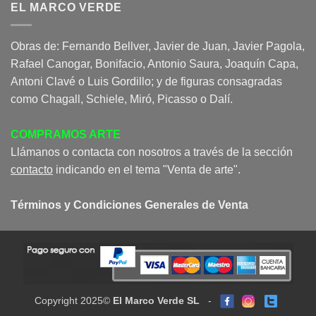
EL MARCO VERDE
Obras de: Fernando Bellver, Javier de Juan, Javier Pagola,
Rafael Canogar, Bonifacio, Antonio Saura, Joaquín Capa,
Antoni Clavé o Luis Gordillo; y de figuras consagradas
como Chagall, Schiele, Miró, Picasso o Dalí.
COMPRAMOS ARTE
Llámanos o contacta con nosotros a través de la sección
contacto
indicando en el tema "Venta de arte".
Términos y Condiciones Generales de Venta
Copyright 2025©
El Marco Verde SL
-