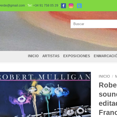
verde@gmail.com
· Tel:
+34 91 758 05 29
·
Buscar
por:
INICIO
ARTISTAS
EXPOSICIONES
ENMARCACI
INICIO
/
Rober
sound
edit
Fran