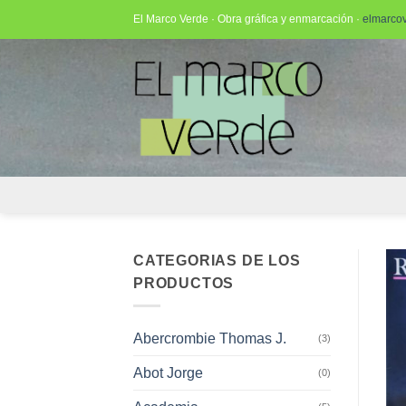
Saltar
El Marco Verde · Obra gráfica y enmarcación ·
elmarco
al
contenido
CATEGORIAS DE LOS
PRODUCTOS
Abercrombie Thomas J.
(3)
Abot Jorge
(0)