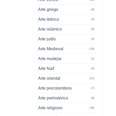
Arte griego
(6)
Arte ibérico
(4)
Arte islámico
(8)
Arte judío
(4)
Arte Medieval
(18)
Arte mudejar
(1)
Arte Naif
(4)
Arte oriental
(21)
Arte precolombino
(7)
Arte prehistórico
(6)
Arte religioso
(38)