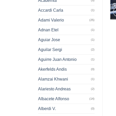
Academia
(5)
Accardi Carla
(1)
Adami Valerio
(25)
Adnan Etel
(1)
Aguiar Jose
(1)
Aguilar Sergi
(2)
Aguirre Juan Antonio
(1)
Akerfelds Andis
(0)
Alamzai Khwani
(1)
Alariesto Andreas
(2)
Albacete Alfonso
(14)
Alberdi V.
(0)