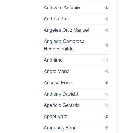
Andivero Antonio
(1)
Andrea Pat
(1)
Angeles Ortiz Manuel
(1)
Anglada Camarasa
(1)
Hermenegildo
Anónimo
(92)
Anoro Manel
(2)
Ansesa Enric
(1)
Anthony David J.
(0)
Aparicio Gerardo
(3)
Appel Karel
(1)
Aragonés Ángel
(1)