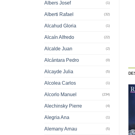
Albers Josef
(1)
Alberti Rafael
(32)
Alcahud Gloria
(1)
Alcaín Alfredo
(22)
Alcalde Juan
(2)
Alcántara Pedro
(0)
Alcayde Julia
(5)
DE
Alcolea Carlos
(1)
Alcorlo Manuel
(234)
Alechinsky Pierre
(4)
Alegria Ana
(1)
Alemany Arnau
(5)