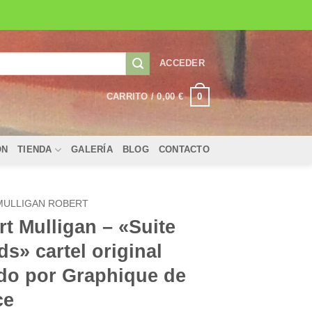
ACCEDER
0
CARRITO /
0,00
€
ÓN
TIENDA
GALERÍA
BLOG
CONTACTO
MULLIGAN ROBERT
t Mulligan – «Suite
s» cartel original
ado por Graphique de
ce