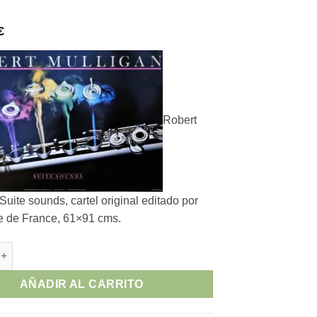
€
Robert
Suite sounds, cartel original editado por
e de France, 61×91 cms.
ligan - "Suite sounds" cartel original editado por Graphique de 
AÑADIR AL CARRITO