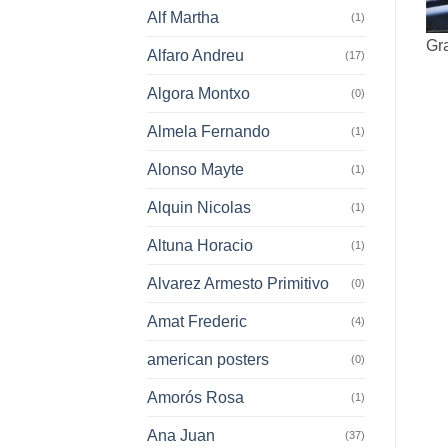
Alf Martha
(1)
Gr
Alfaro Andreu
(17)
Algora Montxo
(0)
Almela Fernando
(1)
Alonso Mayte
(1)
Alquin Nicolas
(1)
Altuna Horacio
(1)
Alvarez Armesto Primitivo
(0)
Amat Frederic
(4)
american posters
(0)
Amorós Rosa
(1)
Ana Juan
(37)