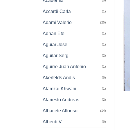
Academia
(5)
Accardi Carla
(1)
Adami Valerio
(25)
Adnan Etel
(1)
Aguiar Jose
(1)
Aguilar Sergi
(2)
Aguirre Juan Antonio
(1)
Akerfelds Andis
(0)
Alamzai Khwani
(1)
Alariesto Andreas
(2)
Albacete Alfonso
(14)
Alberdi V.
(0)