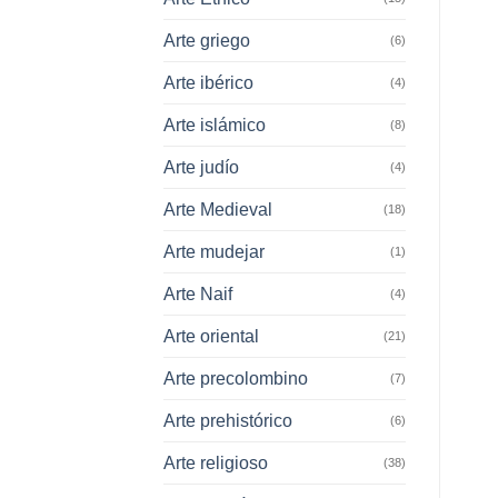
Arte griego
(6)
Arte ibérico
(4)
Arte islámico
(8)
Arte judío
(4)
Arte Medieval
(18)
Arte mudejar
(1)
Arte Naif
(4)
Arte oriental
(21)
Arte precolombino
(7)
Arte prehistórico
(6)
Arte religioso
(38)