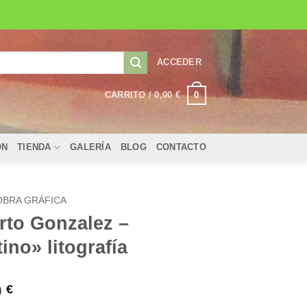
ACCEDER
0
CARRITO /
0,00
€
ÓN
TIENDA
GALERÍA
BLOG
CONTACTO
OBRA GRÁFICA
rto Gonzalez –
ino» litografía
0
€