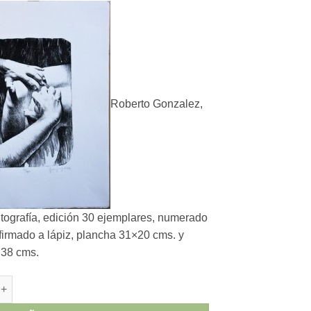
Roberto Gonzalez,
litografía, edición 30 ejemplares, numerado
y firmado a lápiz, plancha 31×20 cms. y
×38 cms.
nzalez - "Destino" litografía cantidad