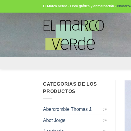
Saltar
El Marco Verde · Obra gráfica y enmarcación ·
elmarco
al
contenido
CATEGORIAS DE LOS
PRODUCTOS
Abercrombie Thomas J.
(3)
Abot Jorge
(0)