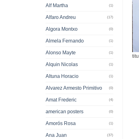
Alf Martha
(1)
Alfaro Andreu
(17)
Algora Montxo
(0)
Almela Fernando
(1)
Alonso Mayte
(1)
tit
Alquin Nicolas
(1)
Altuna Horacio
(1)
Alvarez Armesto Primitivo
(0)
Amat Frederic
(4)
american posters
(0)
Amorós Rosa
(1)
Ana Juan
(37)