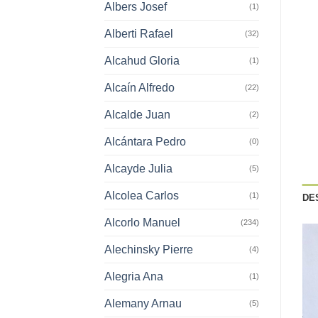
Albers Josef
(1)
Alberti Rafael
(32)
Alcahud Gloria
(1)
Alcaín Alfredo
(22)
Alcalde Juan
(2)
Alcántara Pedro
(0)
Alcayde Julia
(5)
Alcolea Carlos
(1)
DE
Alcorlo Manuel
(234)
Alechinsky Pierre
(4)
Alegria Ana
(1)
Alemany Arnau
(5)