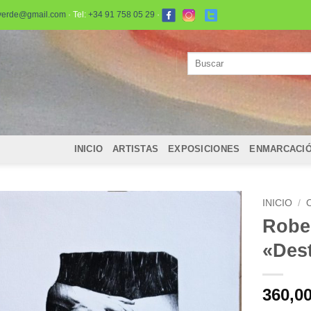
verde@gmail.com
· Tel:
+34 91 758 05 29
·
Buscar
por:
INICIO
ARTISTAS
EXPOSICIONES
ENMARCACI
INICIO
/
Robe
«Dest
360,0