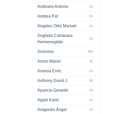
Andivero Antonio
(1)
Andrea Pat
(1)
Angeles Ortiz Manuel
(1)
Anglada Camarasa
(1)
Hermenegildo
Anónimo
(92)
Anoro Manel
(2)
Ansesa Enric
(1)
Anthony David J.
(0)
Aparicio Gerardo
(3)
Appel Karel
(1)
Aragonés Ángel
(1)