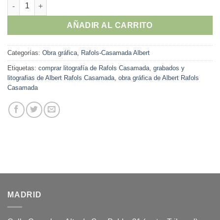
Albert Rafols-Casamada - "Setze artistes amb el mil.lenari de Ca
AÑADIR AL CARRITO
Categorías:
Obra gráfica
,
Rafols-Casamada Albert
Etiquetas:
comprar litografía de Rafols Casamada
,
grabados y
litografias de Albert Rafols Casamada
,
obra gráfica de Albert Rafols
Casamada
MADRID