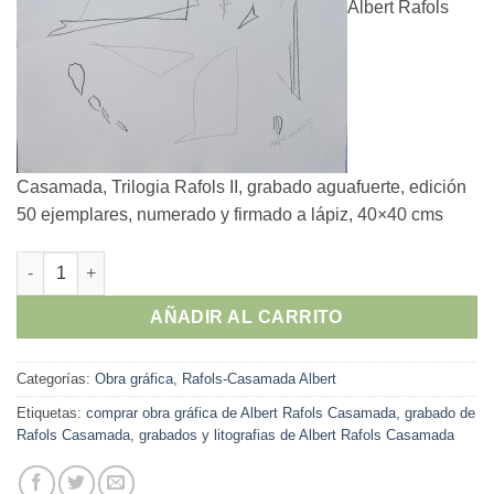
Albert Rafols
Casamada, Trilogia Rafols II, grabado aguafuerte, edición
50 ejemplares, numerado y firmado a lápiz, 40×40 cms
Albert Rafols Casamada - "Trilogia Rafols II" grabado aguafuer
AÑADIR AL CARRITO
Categorías:
Obra gráfica
,
Rafols-Casamada Albert
Etiquetas:
comprar obra gráfica de Albert Rafols Casamada
,
grabado de
Rafols Casamada
,
grabados y litografias de Albert Rafols Casamada