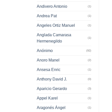
Andivero Antonio
(1)
Andrea Pat
(1)
Angeles Ortiz Manuel
(1)
Anglada Camarasa
(1)
Hermenegildo
Anónimo
(92)
Anoro Manel
(2)
Ansesa Enric
(1)
Anthony David J.
(0)
Aparicio Gerardo
(3)
Appel Karel
(1)
Aragonés Ángel
(1)