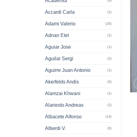
Academia
(5)
Accardi Carla
(1)
Adami Valerio
(25)
Adnan Etel
(1)
Aguiar Jose
(1)
Aguilar Sergi
(2)
Aguirre Juan Antonio
(1)
Akerfelds Andis
(0)
Alamzai Khwani
(1)
Alariesto Andreas
(2)
Albacete Alfonso
(14)
Alberdi V.
(0)