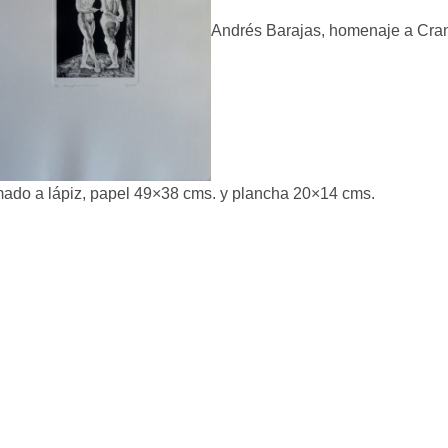
Andrés Barajas, homenaje a Cran
mado a lápiz, papel 49×38 cms. y plancha 20×14 cms.