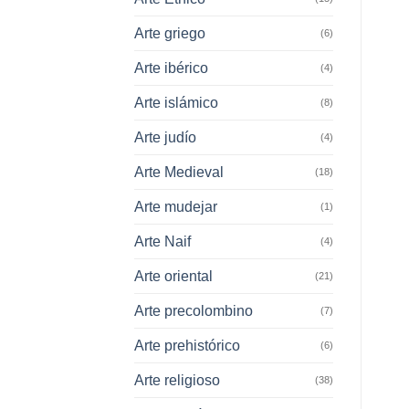
Arte griego
(6)
Arte ibérico
(4)
Arte islámico
(8)
Arte judío
(4)
Arte Medieval
(18)
Arte mudejar
(1)
Arte Naif
(4)
Arte oriental
(21)
Arte precolombino
(7)
Arte prehistórico
(6)
Arte religioso
(38)