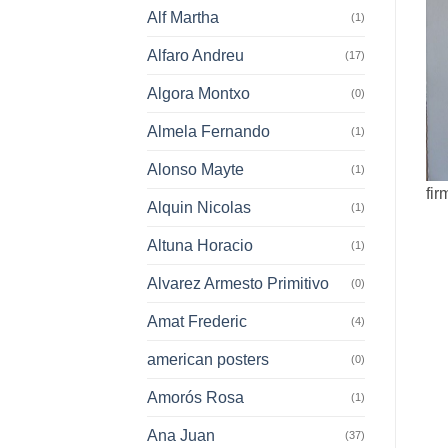
Alf Martha
(1)
Alfaro Andreu
(17)
Algora Montxo
(0)
Almela Fernando
(1)
Alonso Mayte
(1)
fir
Alquin Nicolas
(1)
Altuna Horacio
(1)
Alvarez Armesto Primitivo
(0)
Amat Frederic
(4)
american posters
(0)
Amorós Rosa
(1)
Ana Juan
(37)