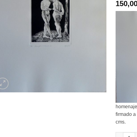
150,0
homenaje 
firmado a
cms.
Andrés Ba