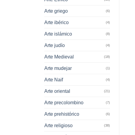
Arte griego
(6)
Arte ibérico
(4)
Arte islámico
(8)
Arte judío
(4)
Arte Medieval
(18)
Arte mudejar
(1)
Arte Naif
(4)
Arte oriental
(21)
Arte precolombino
(7)
Arte prehistórico
(6)
Arte religioso
(38)