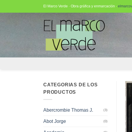
Saltar
El Marco Verde · Obra gráfica y enmarcación ·
elmarco
al
contenido
CATEGORIAS DE LOS
PRODUCTOS
Abercrombie Thomas J.
(3)
Abot Jorge
(0)