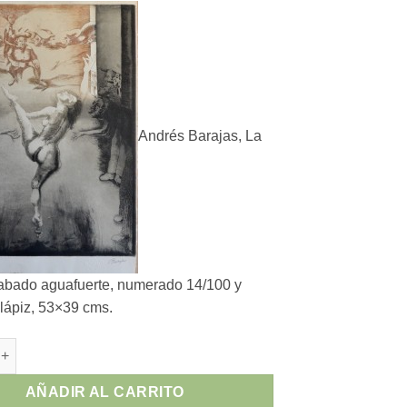
Andrés Barajas, La
abado aguafuerte, numerado 14/100 y
 lápiz, 53×39 cms.
rajas - "La danza" grabado aguafuerte cantidad
AÑADIR AL CARRITO