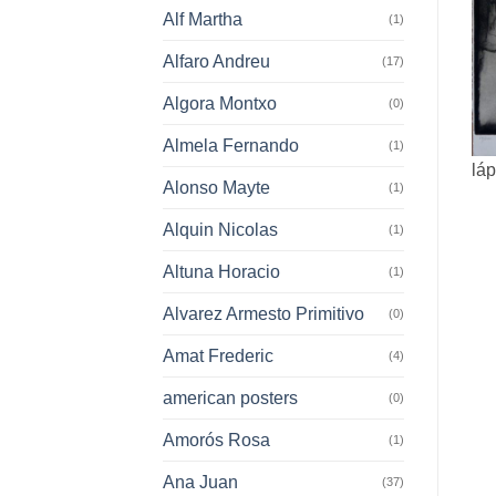
Alf Martha
(1)
Alfaro Andreu
(17)
Algora Montxo
(0)
Almela Fernando
(1)
láp
Alonso Mayte
(1)
Alquin Nicolas
(1)
Altuna Horacio
(1)
Alvarez Armesto Primitivo
(0)
Amat Frederic
(4)
american posters
(0)
Amorós Rosa
(1)
Ana Juan
(37)