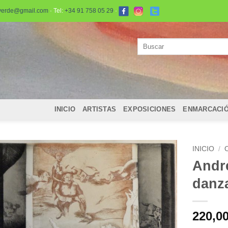
verde@gmail.com
· Tel:
+34 91 758 05 29
·
Buscar
por:
INICIO
ARTISTAS
EXPOSICIONES
ENMARCACI
INICIO
/
Andr
danz
220,0