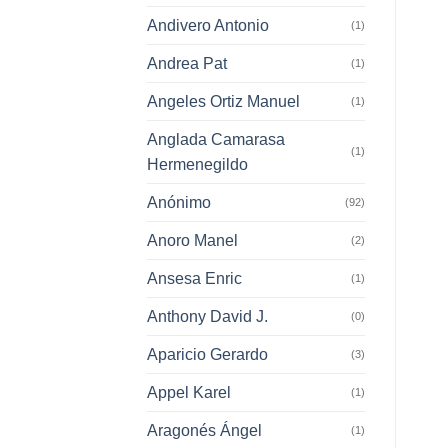
Andivero Antonio
(1)
Andrea Pat
(1)
Angeles Ortiz Manuel
(1)
Anglada Camarasa
(1)
Hermenegildo
Anónimo
(92)
Anoro Manel
(2)
Ansesa Enric
(1)
Anthony David J.
(0)
Aparicio Gerardo
(3)
Appel Karel
(1)
Aragonés Ángel
(1)