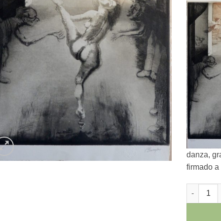
danza, gr
firmado a
Andrés Ba