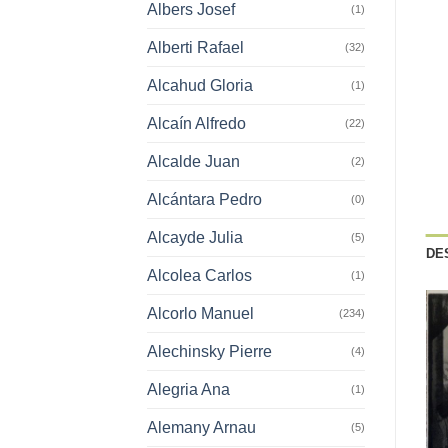
Albers Josef
(1)
Alberti Rafael
(32)
Alcahud Gloria
(1)
Alcaín Alfredo
(22)
Alcalde Juan
(2)
Alcántara Pedro
(0)
Alcayde Julia
(5)
DE
Alcolea Carlos
(1)
Alcorlo Manuel
(234)
Alechinsky Pierre
(4)
Alegria Ana
(1)
Alemany Arnau
(5)