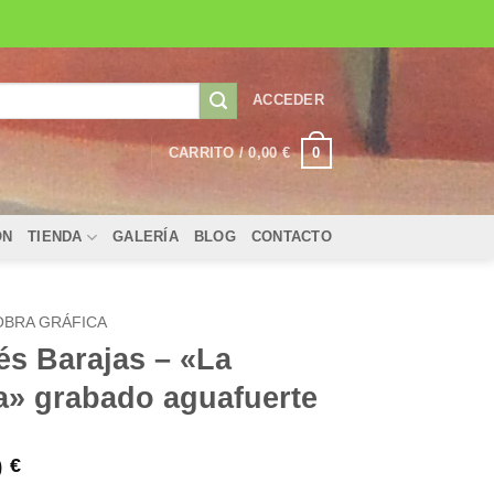
ACCEDER
0
CARRITO /
0,00
€
ÓN
TIENDA
GALERÍA
BLOG
CONTACTO
OBRA GRÁFICA
és Barajas – «La
a» grabado aguafuerte
0
€