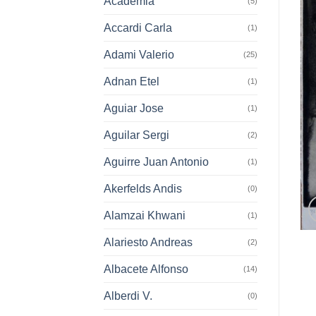
Academia
(5)
Accardi Carla
(1)
Adami Valerio
(25)
Adnan Etel
(1)
Aguiar Jose
(1)
Aguilar Sergi
(2)
Aguirre Juan Antonio
(1)
Akerfelds Andis
(0)
Alamzai Khwani
(1)
Alariesto Andreas
(2)
Albacete Alfonso
(14)
Alberdi V.
(0)