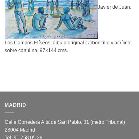
Javier de Juan,
Los Campos Elíseos, dibujo original carboncillo y acrílico
sobre cartulina, 97×144 cms.
MADRID
Calle Corredera Alta de San Pablo, 31 (metro Tribunal)
28004 Madrid
Tel: 91 758 05 29